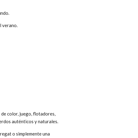
undo.
l verano.
e color, juego, flotadores,
erdos auténticos y naturales.
obregat o simplemente una