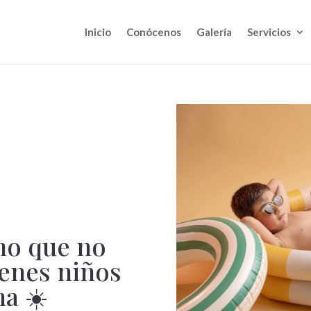
Inicio
Conócenos
Galería
Servicios
no que no
ienes niños
na ☀️