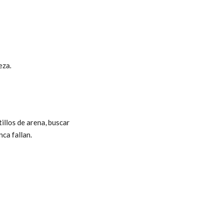
eza.
illos de arena, buscar
nca fallan.