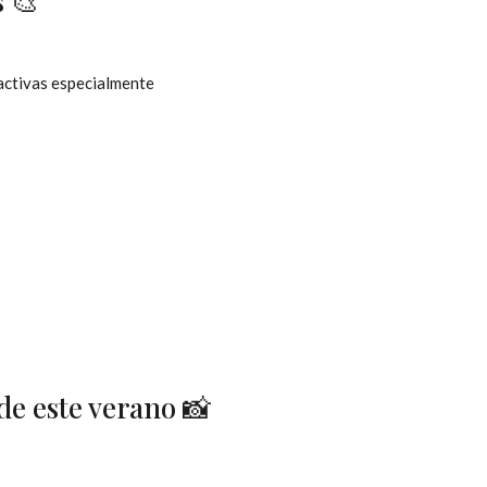
s 🎨
ractivas especialmente
de este verano 📸