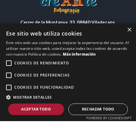
Carrer de la Muntanya, 33, 08840 Viladecans,
×
Barcelona
Ese sitio web utiliza cookies
Teléfono: (+34) 691 40 61 91
Este sitio web usa cookies para mejorar la experiencia del usuario. Al
Email:
info@lauracrearte.com
utilizar nuestro sitio web, usted acepta todas las cookies de acuerdo
con nuestra Política de cookies.
Más información
COOKIES DE RENDIMIENTO
COOKIES DE PREFERENCIAS
COOKIES DE FUNCIONALIDAD
MOSTRAR DETALLES
Laura Crearte © 2026 ~ Todos los derechos reservados.
ACEPTAR TODO
RECHAZAR TODO
Escríbenos por WhatsApp
Aviso legal
–
Privacidad
–
Mi cuenta
POWERED BY COOKIESCRIPT
Financiado por la Unión Europea – NextGenerationEU